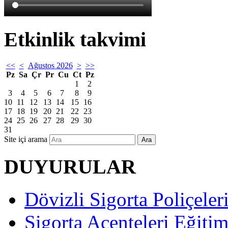
Etkinlik takvimi
<<
<
Ağustos 2026
>
>>
Pz
Sa
Çr
Pr
Cu
Ct
Pz
1
2
3
4
5
6
7
8
9
10
11
12
13
14
15
16
17
18
19
20
21
22
23
24
25
26
27
28
29
30
31
Site içi arama
Ara
DUYURULAR
Dövizli Sigorta Poliçeler
Sigorta Acenteleri Eğiti