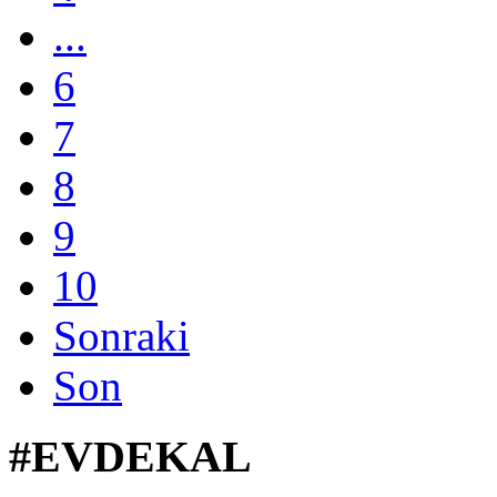
...
6
7
8
9
10
Sonraki
Son
#EVDEKAL