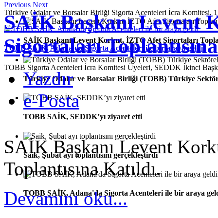
Previous
Next
Türkiye Odalar ve Borsalar Birliği Sigorta Acenteleri İcra Komitesi, 1
SAİK Başkanı Levent K
Sigortaları Toplantısına
SAİK Başkanı Levent Korkut, İZTO Afet Sigortaları Toplan
TOBB SAİK, Adana'da Sigorta Acenteleri ile bir araya geldi
TOBB Sigorta Acenteleri İcra Komitesi Üyeleri, SEDDK İkinci Ba
Yazdır
Türkiye Odalar ve Borsalar Birliği (TOBB) Türkiye Sektör
e-Posta
TOBB SAİK, SEDDK’yı ziyaret etti
SAİK Başkanı Levent Korkut
Saik, Şubat ayı toplantısını gerçekleştirdi
Toplantısına Katıldı.
Devamını oku...
TOBB SAİK, Adana'da Sigorta Acenteleri ile bir araya gel